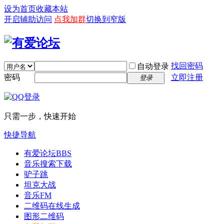
设为首页
收藏本站
开启辅助访问
点我加群
切换到窄版
找回密码
自动登录
密码
立即注册
登录
只需一步，快速开始
快捷导航
有爱论坛
BBS
音乐搜索下载
驴子跳
坦克大战
音乐FM
二维码在线生成
图形二维码