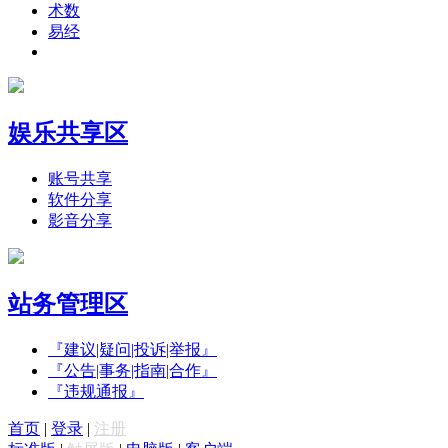
术数
易经
娱乐共享区
账号共享
软件分享
影音分享
站务管理区
『建议|疑问|投诉|举报』
『公告|事务|指南|合作』
『违规通报』
首页
|
登录
|
注册