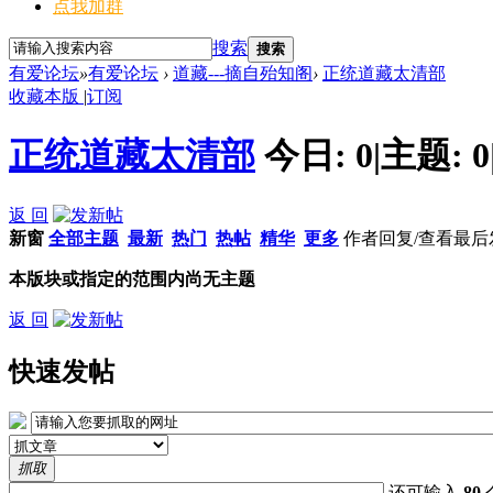
点我加群
搜索
搜索
有爱论坛
»
有爱论坛
›
道藏---摘自殆知阁
›
正统道藏太清部
收藏本版
|
订阅
正统道藏太清部
今日:
0
|
主题:
0
返 回
新窗
全部主题
最新
热门
热帖
精华
更多
作者
回复/查看
最后
本版块或指定的范围内尚无主题
返 回
快速发帖
抓取
还可输入
80