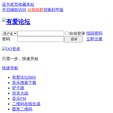
设为首页
收藏本站
开启辅助访问
点我加群
切换到窄版
找回密码
自动登录
密码
立即注册
登录
只需一步，快速开始
快捷导航
有爱论坛
BBS
音乐搜索下载
驴子跳
坦克大战
音乐FM
二维码在线生成
图形二维码