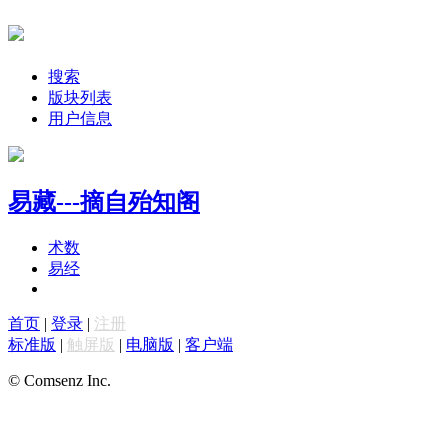
搜索
版块列表
用户信息
易藏---摘自殆知阁
术数
易经
首页
|
登录
|
注册
标准版
|
触屏版
|
电脑版
|
客户端
© Comsenz Inc.